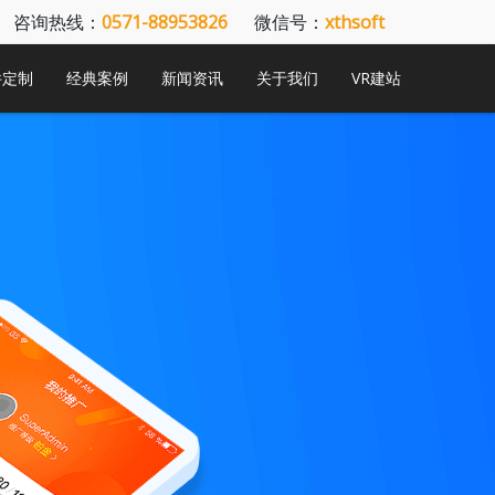
咨询热线：
0571-88953826
微信号：
xthsoft
件定制
经典案例
新闻资讯
关于我们
VR建站
Next
Next
Next
Next